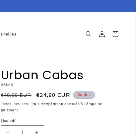
Connexion
Panier
s tailles
Urban Cabas
URBAN
Prix
Prix
€24,90 EUR
€40,00 EUR
Soldes
habituel
promotionnel
Taxes incluses.
Frais d'expédition
calculés à l'étape de
paiement.
Quantité
Réduire
Augmenter