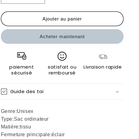
la
la
quantité
quantité
de
de
Ajouter au panier
Urban
Urban
Cabas
Cabas
Acheter maintenant
paiement
satisfait ou
Livraison rapide
sécurisé
remboursé
Guide des tai
Genre:
Unisex
Type:
Sac ordinateur
Matière:
tissu
Fermeture principale:
éclair