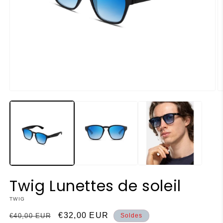
Ouvrir
O
le
le
média
m
1
2
dans
d
une
u
fenêtre
f
modale
m
Twig Lunettes de soleil
TWIG
Prix
Prix
€32,00 EUR
€40,00 EUR
Soldes