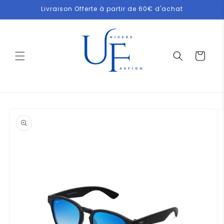
et
Livraison Offerte à partir de 60€ d'achat
passer
au
contenu
Panier
Passer aux
informations
produits