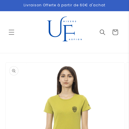
et
Livraison Offerte à partir de 60€ d'achat
passer
au
contenu
Panier
Passer aux
informations
produits