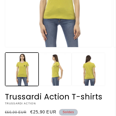
Ouvrir
O
le
le
média
m
1
2
dans
d
une
u
fenêtre
f
modale
m
Trussardi Action T-shirts
TRUSSARDI ACTION
Prix
Prix
€25,90 EUR
€60,00 EUR
Soldes