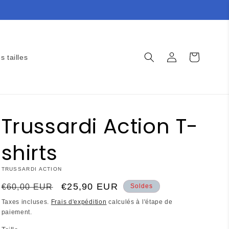
Connexion
Panier
s tailles
Trussardi Action T-
shirts
TRUSSARDI ACTION
Prix
Prix
€25,90 EUR
€60,00 EUR
Soldes
habituel
promotionnel
Taxes incluses.
Frais d'expédition
calculés à l'étape de
paiement.