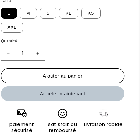
Taille
L
M
S
XL
XS
XXL
Quantité
Réduire
Augmenter
la
la
quantité
quantité
de
de
Ajouter au panier
Trussardi
Trussardi
Action
Action
Acheter maintenant
T-
T-
shirts
shirts
paiement
satisfait ou
Livraison rapide
sécurisé
remboursé