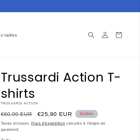
Connexion
Panier
s tailles
Trussardi Action T-
shirts
TRUSSARDI ACTION
Prix
Prix
€25,90 EUR
€60,00 EUR
Soldes
habituel
promotionnel
Taxes incluses.
Frais d'expédition
calculés à l'étape de
paiement.