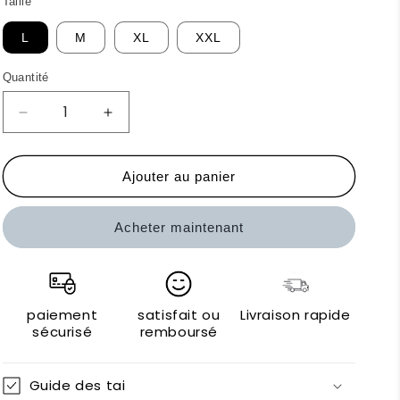
Taille
L
M
XL
XXL
Quantité
Réduire
Augmenter
la
la
quantité
quantité
de
de
Ajouter au panier
Trussardi
Trussardi
Action
Action
Acheter maintenant
T-
T-
shirts
shirts
paiement
satisfait ou
Livraison rapide
sécurisé
remboursé
Guide des tai