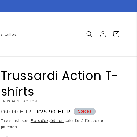
Connexion
Panier
s tailles
Trussardi Action T-
shirts
TRUSSARDI ACTION
Prix
Prix
€25,90 EUR
€60,00 EUR
Soldes
habituel
promotionnel
Taxes incluses.
Frais d'expédition
calculés à l'étape de
paiement.