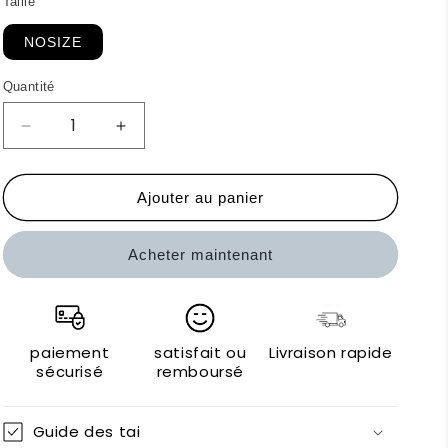
Taille
NOSIZE
Quantité
Réduire
Augmenter
la
la
quantité
quantité
de
de
Ajouter au panier
Lumberjack
Lumberjack
Sacs
Sacs
Acheter maintenant
bandoulière&quot;
bandoulière&quot;
paiement
satisfait ou
Livraison rapide
sécurisé
remboursé
Guide des tai