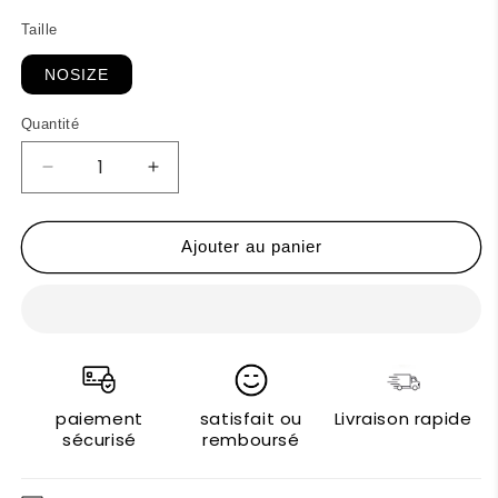
Taille
NOSIZE
Quantité
Réduire
Augmenter
la
la
quantité
quantité
de
de
Ajouter au panier
Lumberjack
Lumberjack
Portefeuilles&quot;
Portefeuilles&quot;
paiement
satisfait ou
Livraison rapide
sécurisé
remboursé