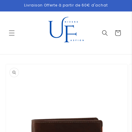
et
Livraison Offerte à partir de 60€ d'achat
passer
au
contenu
Panier
Passer aux
informations
produits