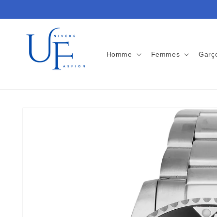
et
passer
au
contenu
Homme
Femmes
Garç
Passer aux
informations
produits