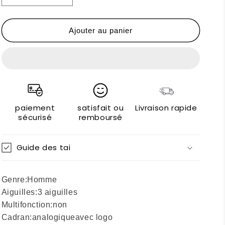
la
la
quantité
quantité
de
de
Ajouter au panier
Invicta
Invicta
Montres&quot;
Montres&quot;
paiement
satisfait ou
Livraison rapide
sécurisé
remboursé
Guide des tai
Genre:
Homme
Aiguilles:
3 aiguilles
Multifonction:
non
Cadran:
analogique
avec logo