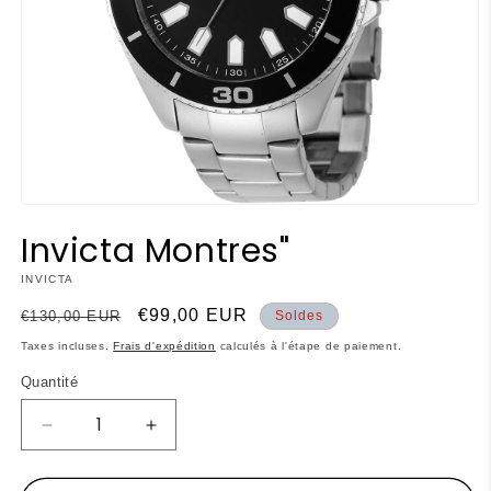
Ouvrir
le
Invicta Montres"
média
1
dans
INVICTA
une
fenêtre
Prix
Prix
€99,00 EUR
€130,00 EUR
Soldes
modale
habituel
promotionnel
Taxes incluses.
Frais d'expédition
calculés à l'étape de paiement.
Quantité
Réduire
Augmenter
la
la
quantité
quantité