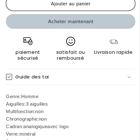
de
de
Ajouter au panier
Invicta
Invicta
Montres&quot;
Montres&quot;
Acheter maintenant
paiement
satisfait ou
Livraison rapide
sécurisé
remboursé
Guide des tai
Genre:
Homme
Aiguilles:
3 aiguilles
Multifonction:
non
Chronographe:
non
Cadran:
analogique
avec logo
Verre:
minéral