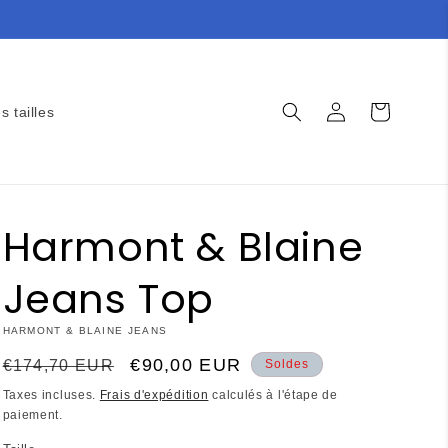
Connexion
Panier
s tailles
Harmont & Blaine
Jeans Top
HARMONT & BLAINE JEANS
Prix
Prix
€90,00 EUR
€174,70 EUR
Soldes
habituel
promotionnel
Taxes incluses.
Frais d'expédition
calculés à l'étape de
paiement.