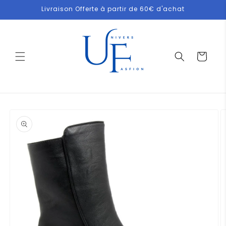
et
Livraison Offerte à partir de 60€ d'achat
passer
au
contenu
Panier
Passer aux
informations
produits