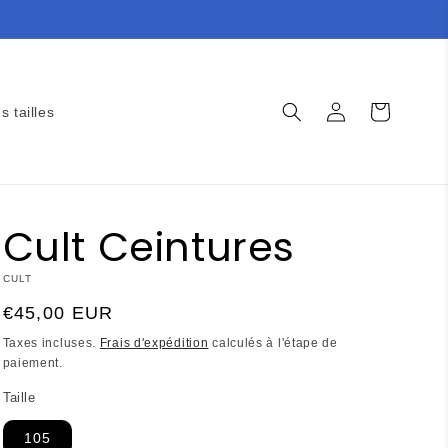
Connexion
Panier
s tailles
Cult Ceintures
CULT
Prix
€45,00 EUR
habituel
Taxes incluses.
Frais d'expédition
calculés à l'étape de
paiement.
Taille
105