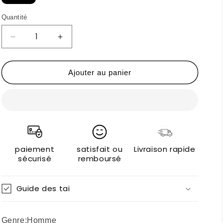
Quantité
Réduire
Augmenter
la
la
quantité
quantité
de
de
Ajouter au panier
Cult
Cult
Ceintures
Ceintures
paiement
satisfait ou
Livraison rapide
sécurisé
remboursé
Guide des tai
Genre:
Homme