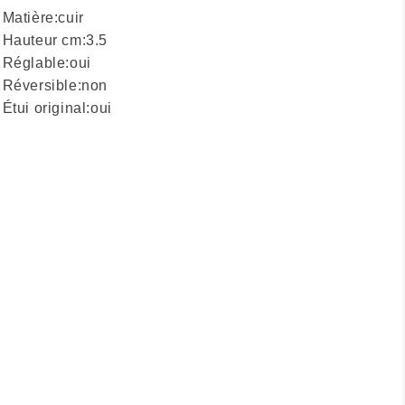
Matière:
cuir
Hauteur cm:
3.5
Réglable:
oui
Réversible:
non
Étui original:
oui