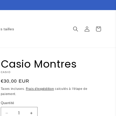
Connexion
Panier
s tailles
Casio Montres
CASIO
Prix
€30,00 EUR
habituel
Taxes incluses.
Frais d'expédition
calculés à l'étape de
paiement.
Quantité
Réduire
Augmenter