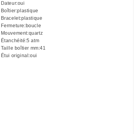
Dateur:
oui
Boîtier:
plastique
Bracelet:
plastique
Fermeture:
boucle
Mouvement:
quartz
Étanchéité:
5 atm
Taille boîtier mm:
41
Étui original:
oui