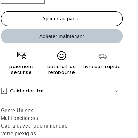
la
la
quantité
quantité
de
de
Ajouter au panier
Casio
Casio
Montres
Montres
Acheter maintenant
paiement
satisfait ou
Livraison rapide
sécurisé
remboursé
Guide des tai
Genre:
Unisex
Multifonction:
oui
Cadran:
avec logo
numérique
Verre:
plexiglas