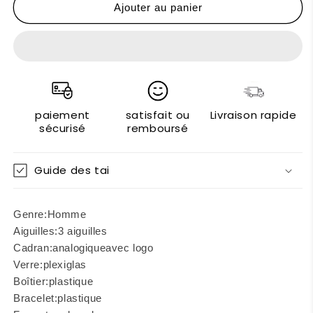
de
de
Ajouter au panier
Casio
Casio
Montres
Montres
paiement
satisfait ou
Livraison rapide
sécurisé
remboursé
Guide des tai
Genre:
Homme
Aiguilles:
3 aiguilles
Cadran:
analogique
avec logo
Verre:
plexiglas
Boîtier:
plastique
Bracelet:
plastique