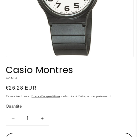
Ouvrir
le
Casio Montres
média
1
dans
CASIO
une
fenêtre
Prix
€26,28 EUR
modale
habituel
Taxes incluses.
Frais d'expédition
calculés à l'étape de paiement.
Quantité
Réduire
Augmenter
la
la
quantité
quantité