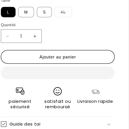
Taille
Variante
L
M
S
XL
épuisée
ou
indisponible
Quantité
Réduire
Augmenter
la
la
quantité
quantité
de
de
Ajouter au panier
Bodyboo
Bodyboo
Shaping
Shaping
underwear
underwear
paiement
satisfait ou
Livraison rapide
sécurisé
remboursé
Guide des tai