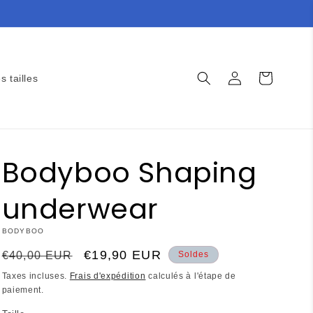
Connexion
Panier
s tailles
Bodyboo Shaping
underwear
BODYBOO
Prix
Prix
€19,90 EUR
€40,00 EUR
Soldes
habituel
promotionnel
Taxes incluses.
Frais d'expédition
calculés à l'étape de
paiement.