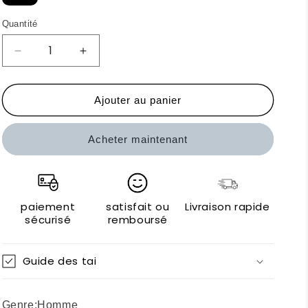
Quantité
Réduire
Augmenter
la
la
quantité
quantité
de
de
Ajouter au panier
Bikkembergs
Bikkembergs
Slips
Slips
Acheter maintenant
paiement
satisfait ou
Livraison rapide
sécurisé
remboursé
Guide des tai
Genre:
Homme