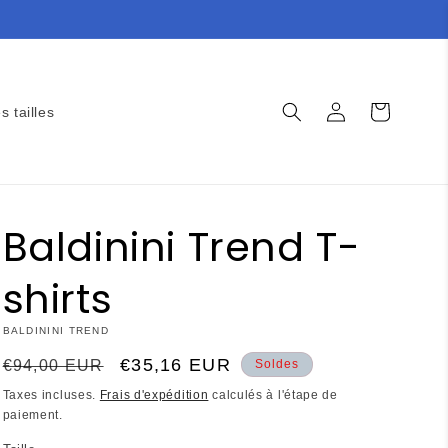
Connexion
Panier
s tailles
Baldinini Trend T-
shirts
BALDININI TREND
Prix
Prix
€35,16 EUR
€94,00 EUR
Soldes
habituel
promotionnel
Taxes incluses.
Frais d'expédition
calculés à l'étape de
paiement.