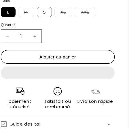
Taille
Variante
Variante
Variante
L
M
S
XL
XXL
épuisée
épuisée
épuisée
ou
ou
ou
indisponible
indisponible
indisponible
Quantité
Réduire
Augmenter
la
la
quantité
quantité
de
de
Ajouter au panier
Aquascutum
Aquascutum
T-
T-
shirts
shirts
paiement
satisfait ou
Livraison rapide
sécurisé
remboursé
Guide des tai