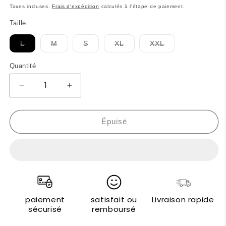
habituel
Taxes incluses.
Frais d'expédition
calculés à l'étape de paiement.
Taille
Variante
Variante
Variante
Variante
Variante
L
M
S
XL
XXL
épuisée
épuisée
épuisée
épuisée
épuisée
ou
ou
ou
ou
ou
indisponible
indisponible
indisponible
indisponible
indisponible
Quantité
Réduire
Augmenter
la
la
quantité
quantité
de
de
Épuisé
Abarth
Abarth
T-
T-
shirts
shirts
paiement
satisfait ou
Livraison rapide
sécurisé
remboursé