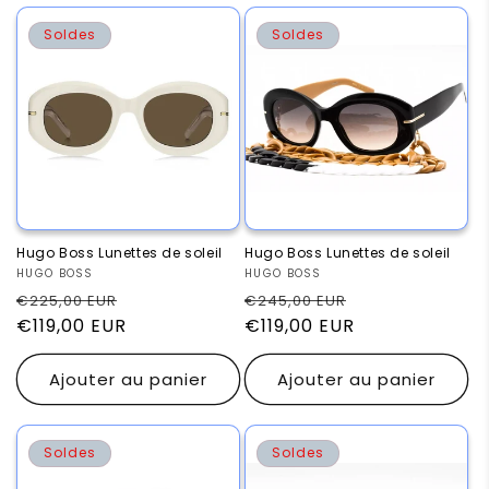
Soldes
Soldes
Hugo Boss Lunettes de soleil
Hugo Boss Lunettes de soleil
Fournisseur :
HUGO BOSS
Fournisseur :
HUGO BOSS
Prix
Prix
Prix
Prix
€225,00 EUR
€245,00 EUR
habituel
€119,00 EUR
promotionnel
habituel
€119,00 EUR
promotionnel
Ajouter au panier
Ajouter au panier
Soldes
Soldes