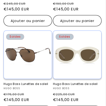
Prix
Prix
Prix
Prix
€245,00 EUR
€190,00 EUR
habituel
€145,00 EUR
promotionnel
habituel
€145,00 EUR
promotionnel
Ajouter au panier
Ajouter au panier
Soldes
Soldes
Hugo Boss Lunettes de soleil
Hugo Boss Lunettes de soleil
Fournisseur :
HUGO BOSS
Fournisseur :
HUGO BOSS
Prix
Prix
Prix
Prix
€176,00 EUR
€225,00 EUR
habituel
€145,00 EUR
promotionnel
habituel
€145,00 EUR
promotionnel