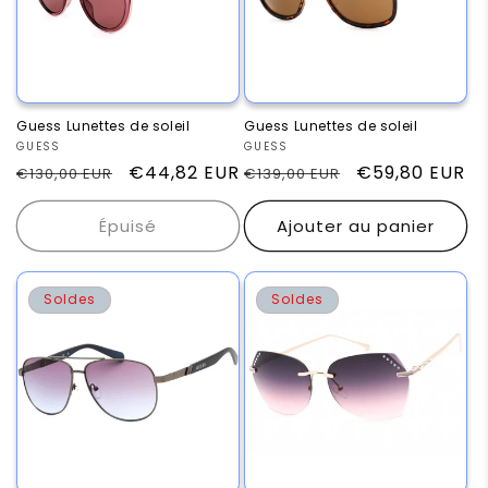
Guess Lunettes de soleil
Guess Lunettes de soleil
Fournisseur :
GUESS
Fournisseur :
GUESS
Prix
Prix
€44,82 EUR
Prix
Prix
€59,80 EUR
€130,00 EUR
€139,00 EUR
habituel
promotionnel
habituel
promotionnel
Épuisé
Ajouter au panier
Soldes
Soldes