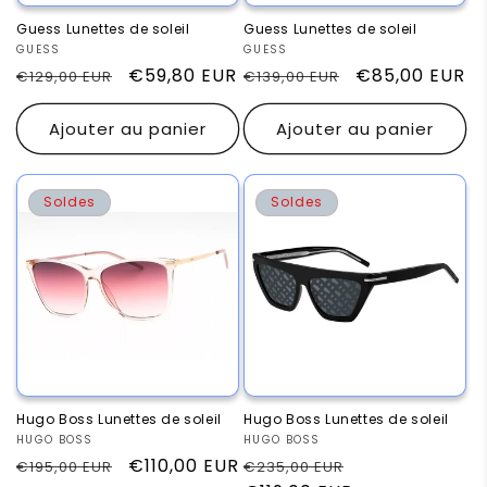
Guess Lunettes de soleil
Guess Lunettes de soleil
Fournisseur :
GUESS
Fournisseur :
GUESS
Prix
Prix
€59,80 EUR
Prix
Prix
€85,00 EUR
€129,00 EUR
€139,00 EUR
habituel
promotionnel
habituel
promotionnel
Ajouter au panier
Ajouter au panier
Soldes
Soldes
Hugo Boss Lunettes de soleil
Hugo Boss Lunettes de soleil
Fournisseur :
HUGO BOSS
Fournisseur :
HUGO BOSS
Prix
Prix
€110,00 EUR
Prix
Prix
€195,00 EUR
€235,00 EUR