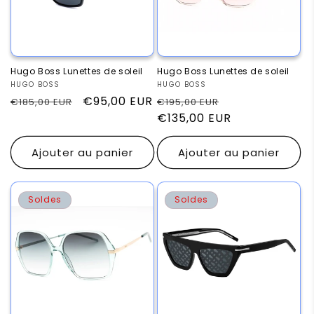
Hugo Boss Lunettes de soleil
Hugo Boss Lunettes de soleil
Fournisseur :
HUGO BOSS
Fournisseur :
HUGO BOSS
Prix
Prix
€95,00 EUR
Prix
Prix
€185,00 EUR
€195,00 EUR
habituel
promotionnel
habituel
€135,00 EUR
promotionnel
Ajouter au panier
Ajouter au panier
Soldes
Soldes