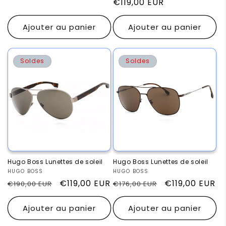
habituel
promotionnel
habituel
€119,00 EUR
promotionnel
Ajouter au panier
Ajouter au panier
Soldes
Soldes
Hugo Boss Lunettes de soleil
Hugo Boss Lunettes de soleil
Fournisseur :
HUGO BOSS
Fournisseur :
HUGO BOSS
Prix
Prix
€119,00 EUR
Prix
Prix
€119,00 EUR
€190,00 EUR
€176,00 EUR
habituel
promotionnel
habituel
promotionnel
Ajouter au panier
Ajouter au panier