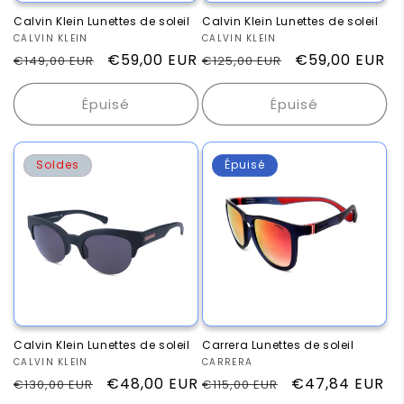
Calvin Klein Lunettes de soleil
Calvin Klein Lunettes de soleil
Fournisseur :
CALVIN KLEIN
Fournisseur :
CALVIN KLEIN
Prix
Prix
€59,00 EUR
Prix
Prix
€59,00 EUR
€149,00 EUR
€125,00 EUR
habituel
promotionnel
habituel
promotionnel
Épuisé
Épuisé
Soldes
Épuisé
Calvin Klein Lunettes de soleil
Carrera Lunettes de soleil
Fournisseur :
CALVIN KLEIN
Fournisseur :
CARRERA
Prix
Prix
€48,00 EUR
Prix
Prix
€47,84 EUR
€130,00 EUR
€115,00 EUR