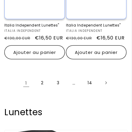
Italia Independent Lunettes"
Italia Independent Lunettes"
Fournisseur :
ITALIA INDEPENDENT
Fournisseur :
ITALIA INDEPENDENT
Prix
Prix
€16,50 EUR
Prix
Prix
€16,50 EUR
€130,00 EUR
€130,00 EUR
habituel
promotionnel
habituel
promotionnel
Ajouter au panier
Ajouter au panier
1
2
3
…
14
C
Lunettes
o