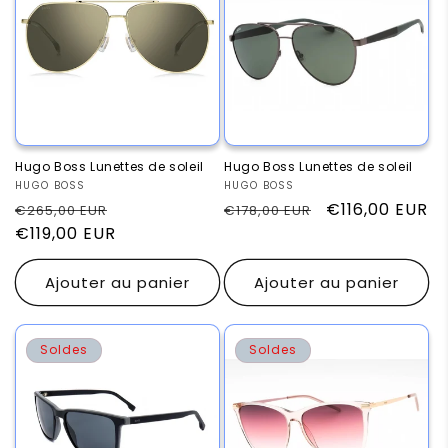
Hugo Boss Lunettes de soleil
Hugo Boss Lunettes de soleil
Fournisseur :
HUGO BOSS
Fournisseur :
HUGO BOSS
Prix
Prix
Prix
Prix
€116,00 EUR
€265,00 EUR
€178,00 EUR
habituel
€119,00 EUR
promotionnel
habituel
promotionnel
Ajouter au panier
Ajouter au panier
Soldes
Soldes