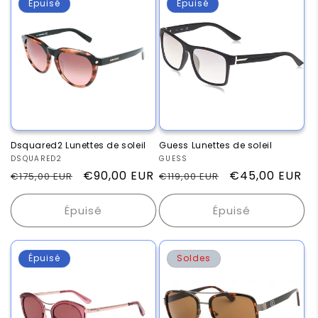
Épuisé
Épuisé
Dsquared2 Lunettes de soleil
Guess Lunettes de soleil
Fournisseur :
DSQUARED2
Fournisseur :
GUESS
Prix
Prix
€90,00 EUR
Prix
Prix
€45,00 EUR
€175,00 EUR
€119,00 EUR
habituel
promotionnel
habituel
promotionnel
Épuisé
Épuisé
Épuisé
Soldes