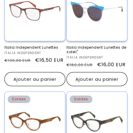
Italia Independent Lunettes
Italia Independent Lunettes de
soleil"
Fournisseur :
ITALIA INDEPENDENT
Fournisseur :
ITALIA INDEPENDENT
Prix
Prix
€16,50 EUR
€130,00 EUR
Prix
Prix
€16,00 EUR
€160,00 EUR
habituel
promotionnel
habituel
promotionnel
Ajouter au panier
Ajouter au panier
Soldes
Soldes