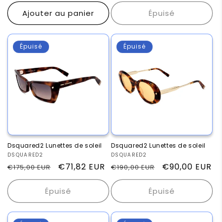
habituel
promotionnel
habituel
promotionnel
Ajouter au panier
Épuisé
Épuisé
Épuisé
Dsquared2 Lunettes de soleil
Dsquared2 Lunettes de soleil
Fournisseur :
DSQUARED2
Fournisseur :
DSQUARED2
Prix
Prix
€71,82 EUR
Prix
Prix
€90,00 EUR
€175,00 EUR
€190,00 EUR
habituel
promotionnel
habituel
promotionnel
Épuisé
Épuisé