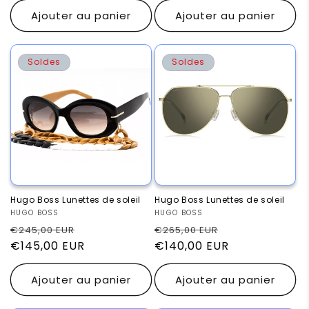
Ajouter au panier
Ajouter au panier
Soldes
Soldes
Hugo Boss Lunettes de soleil
Hugo Boss Lunettes de soleil
Fournisseur :
HUGO BOSS
Fournisseur :
HUGO BOSS
Prix
Prix
Prix
Prix
€245,00 EUR
€265,00 EUR
habituel
€145,00 EUR
promotionnel
habituel
€140,00 EUR
promotionnel
Ajouter au panier
Ajouter au panier