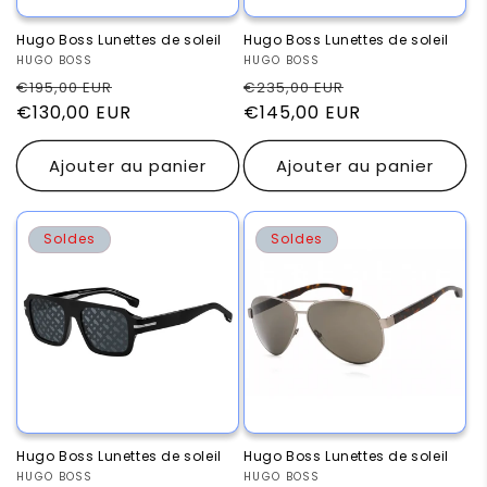
Hugo Boss Lunettes de soleil
Hugo Boss Lunettes de soleil
Fournisseur :
HUGO BOSS
Fournisseur :
HUGO BOSS
Prix
Prix
Prix
Prix
€195,00 EUR
€235,00 EUR
habituel
€130,00 EUR
promotionnel
habituel
€145,00 EUR
promotionnel
Ajouter au panier
Ajouter au panier
Soldes
Soldes
Hugo Boss Lunettes de soleil
Hugo Boss Lunettes de soleil
Fournisseur :
HUGO BOSS
Fournisseur :
HUGO BOSS