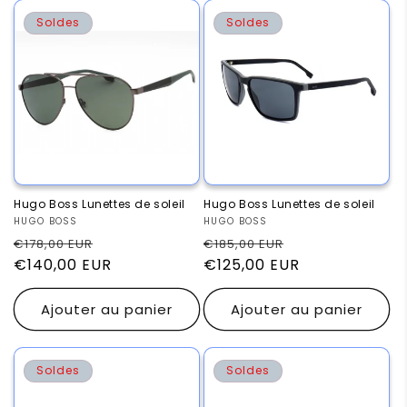
Soldes
Soldes
Hugo Boss Lunettes de soleil
Hugo Boss Lunettes de soleil
Fournisseur :
HUGO BOSS
Fournisseur :
HUGO BOSS
Prix
Prix
Prix
Prix
€178,00 EUR
€185,00 EUR
habituel
€140,00 EUR
promotionnel
habituel
€125,00 EUR
promotionnel
Ajouter au panier
Ajouter au panier
Soldes
Soldes